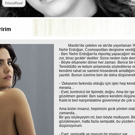
ririm
Mardin'de çekilen ve atv'de yayınlanan 'Aşk 
Nehir Erdoğan, Cosmopolitan dergisine verdiği 
- Ben 'Nehir Erdoğan'la röportaj yapacağım' d
zor, biraz gıcıktır' dediler. Sizce neden öyle de
- Böyle efsaneler döner her zaman. Bence bir-i
Tereddütlü ve ketum anlamında söyledilerse o
kendimi rahat ve samimi hissederek anlattığım 
yazıldı. Bunun üzerine ben de daha düşüner
- 'Zekasının farkında olduğu için işler hep kendi
mesela...
- Evet, kontrolcü bir tipimdir, doğru. Ama bir iş
gözetmen gerekir. Ben sadece kendimi düşünere
Kaldı ki ben karşımdakine güvenmeyi de çok se
Ama bizler insanız, hepimizin gıcık yönleri olabil
zamanda...
Bir şey söyleyeyim mi; ben böyle mutluyum. Bir
gözükmeyen, hatta fazla sempatik, bu yüzden d
düşünüyorum.
- Evet, sempatik ve masum bir imajınız var.