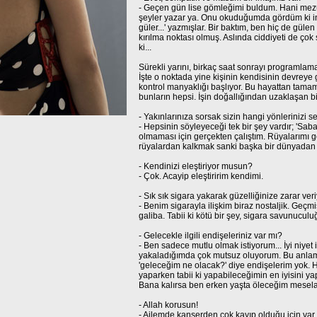
- Geçen gün lise gömleğimi buldum. Hani mezun
şeyler yazar ya. Onu okuduğumda gördüm ki ins
güler...' yazmışlar. Bir baktım, ben hiç de gül
kırılma noktası olmuş. Aslında ciddiyeti de ç
ki...
Sürekli yarını, birkaç saat sonrayı programlamak
İşte o noktada yine kişinin kendisinin devreye
kontrol manyaklığı başlıyor. Bu hayattan tama
bunların hepsi. İşin doğallığından uzaklaşan 
- Yakınlarınıza sorsak sizin hangi yönlerinizi s
- Hepsinin söyleyeceği tek bir şey vardır; 'Saba
olmaması için gerçekten çalıştım. Rüyalarımı 
rüyalardan kalkmak sanki başka bir dünyadan
- Kendinizi eleştiriyor musun?
- Çok. Acayip eleştiririm kendimi.
- Sık sık sigara yakarak güzelliğinize zarar ve
- Benim sigarayla ilişkim biraz nostaljik. Geçmi
galiba. Tabii ki kötü bir şey, sigara savunuc
- Gelecekle ilgili endişeleriniz var mı?
- Ben sadece mutlu olmak istiyorum... İyi niyet 
yakaladığımda çok mutsuz oluyorum. Bu anlam
'geleceğim ne olacak?' diye endişelerim yok. H
yaparken tabii ki yapabileceğimin en iyisini y
Bana kalırsa ben erken yaşta öleceğim mesela. 
- Allah korusun!
- Ailemde kanserden çok kayıp olduğu için var 