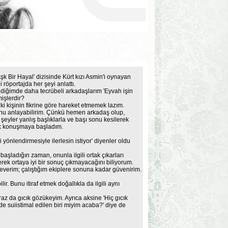
Bir Hayal' dizisinde Kürt kızı Asmin'i oynayan
röportajda her şeyi anlattı.
ediğimde daha tecrübeli arkadaşlarım 'Eyvah işin
mişlerdir?
ki kişinin fikrine göre hareket etmemek lazım.
nu anlayabilirim. Çünkü hemen arkadaş olup,
şeyler yanlış başlıklarla ve başı sonu kesilerek
ek konuşmaya başladım.
 yönlendirmesiyle ilerlesin istiyor' diyenler oldu
e başladığın zaman, onunla ilgili ortak çıkarları
k ortaya iyi bir sonuç çıkmayacağını biliyorum.
verim; çalıştığım ekiplere sonuna kadar güvenirim.
ir. Bunu itiraf etmek doğallıkla da ilgili aynı
az da gıcık gözükeyim. Ayrıca aksine 'Hiç gıcık
e suiistimal edilen biri miyim acaba?' diye de