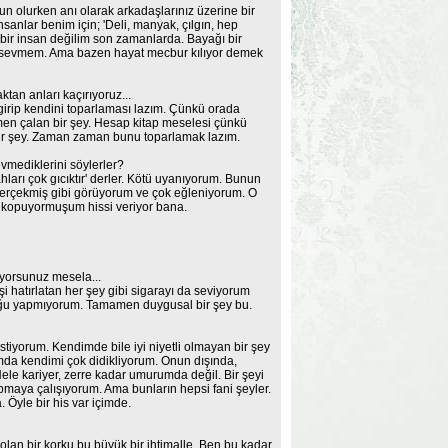
 olurken anı olarak arkadaşlarınız üzerine bir
anlar benim için; 'Deli, manyak, çılgın, hep
en bir insan değilim son zamanlarda. Bayağı bir
ok sevmem. Ama bazen hayat mecbur kılıyor demek
tan anları kaçırıyoruz...
 girip kendini toparlaması lazım. Çünkü orada
men çalan bir şey. Hesap kitap meselesi çünkü
bir şey. Zaman zaman bunu toparlamak lazım.
evmediklerini söylerler?
hları çok gıcıktır' derler. Kötü uyanıyorum. Bunun
gerçekmiş gibi görüyorum ve çok eğleniyorum. O
 kopuyormuşum hissi veriyor bana.
riyorsunuz mesela...
şi hatırlatan her şey gibi sigarayı da seviyorum
uluğu yapmıyorum. Tamamen duygusal bir şey bu.
istiyorum. Kendimde bile iyi niyetli olmayan bir şey
da kendimi çok didikliyorum. Onun dışında,
ele kariyer, zerre kadar umurumda değil. Bir şeyi
apmaya çalışıyorum. Ama bunların hepsi fani şeyler.
Öyle bir his var içimde.
olan bir korku bu büyük bir ihtimalle. Ben bu kadar