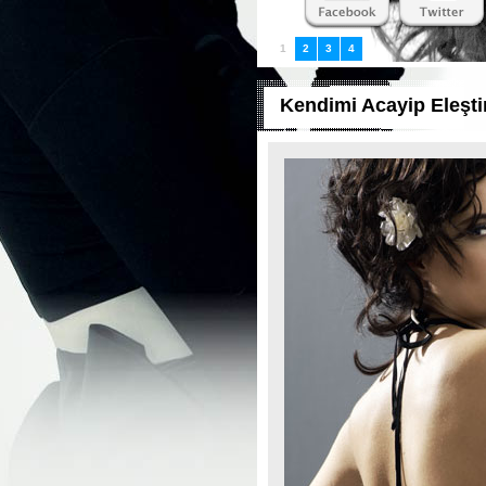
1
2
3
4
Kendimi Acayip Eleşti