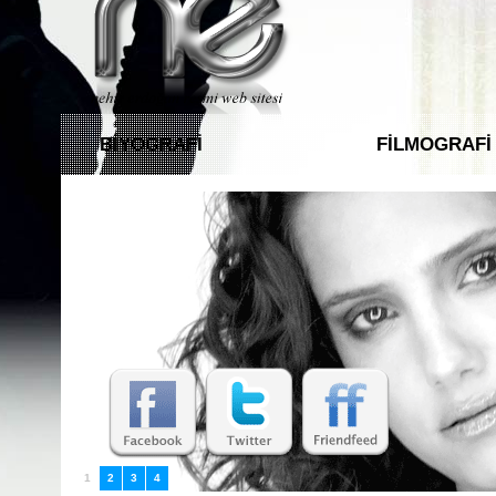
BİYOGRAFİ
FİLMOGRAFİ
BASIN
FUN CLUB
1
2
3
4