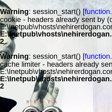
Warning
: session_start() [
function
cookie - headers already sent by (o
E:\Inetpub\vhosts\nehirerdogan.com
E:\Inetpub\vhosts\nehirerdogan.
2
Warning
: session_start() [
function
cache limiter - headers already sen
E:\Inetpub\vhosts\nehirerdogan.com
E:\Inetpub\vhosts\nehirerdogan.
2