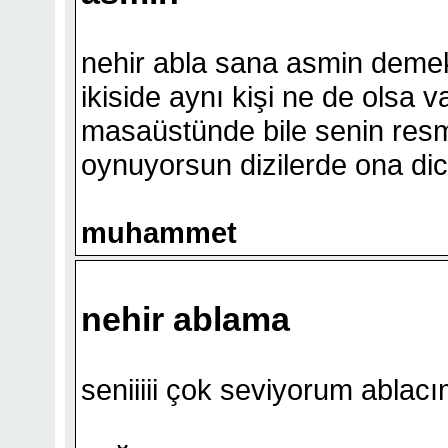
nehir abla sana asmin deme
ikiside aynı kişi ne de olsa 
masaüstünde bile senin resm
oynuyorsun dizilerde ona di
muhammet
nehir ablama
seniiiii çok seviyorum ablac